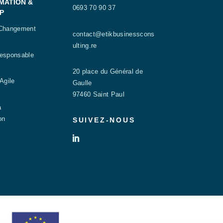
MATION &
0693 70 90 37
P
 Changement
contact@etikbusinesscons
ulting.re
Responsable
20 place du Général de
Agile
Gaulle
97460 Saint Paul
a
on
SUIVEZ-NOUS