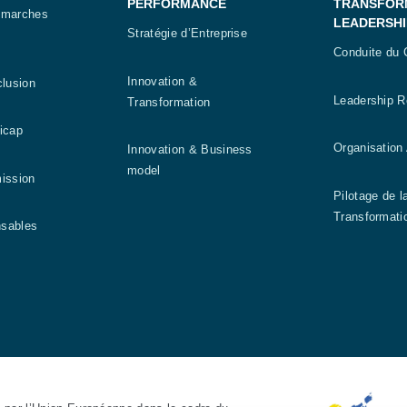
PERFORMANCE
TRANSFOR
émarches
LEADERSHI
Stratégie d’Entreprise
Conduite du
Innovation &
clusion
Leadership 
Transformation
dicap
Organisation 
Innovation & Business
model
mission
Pilotage de l
Transformati
nsables